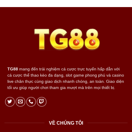
TG88
mang đến trải nghiệm cá cược trực tuyến hấp dẫn với
cá cược thể thao kèo đa dạng, slot game phong phú và casino
live chân thực cùng giao dịch nhanh chóng, an toàn. Giao diện
tối ưu giúp người chơi tham gia mượt mà trên mọi thiết bị.
VỀ CHÚNG TÔI