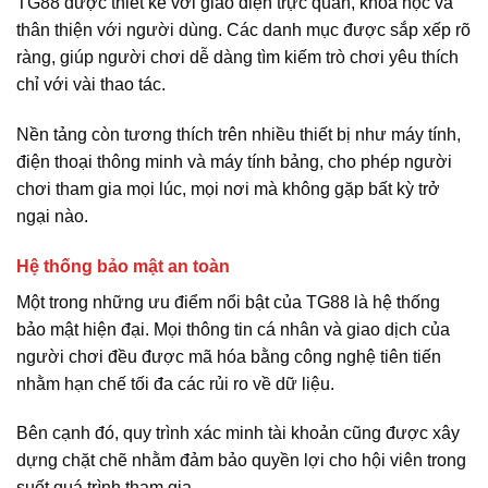
TG88 được thiết kế với giao diện trực quan, khoa học và
thân thiện với người dùng. Các danh mục được sắp xếp rõ
ràng, giúp người chơi dễ dàng tìm kiếm trò chơi yêu thích
chỉ với vài thao tác.
Nền tảng còn tương thích trên nhiều thiết bị như máy tính,
điện thoại thông minh và máy tính bảng, cho phép người
chơi tham gia mọi lúc, mọi nơi mà không gặp bất kỳ trở
ngại nào.
Hệ thống bảo mật an toàn
Một trong những ưu điểm nổi bật của TG88 là hệ thống
bảo mật hiện đại. Mọi thông tin cá nhân và giao dịch của
người chơi đều được mã hóa bằng công nghệ tiên tiến
nhằm hạn chế tối đa các rủi ro về dữ liệu.
Bên cạnh đó, quy trình xác minh tài khoản cũng được xây
dựng chặt chẽ nhằm đảm bảo quyền lợi cho hội viên trong
suốt quá trình tham gia.