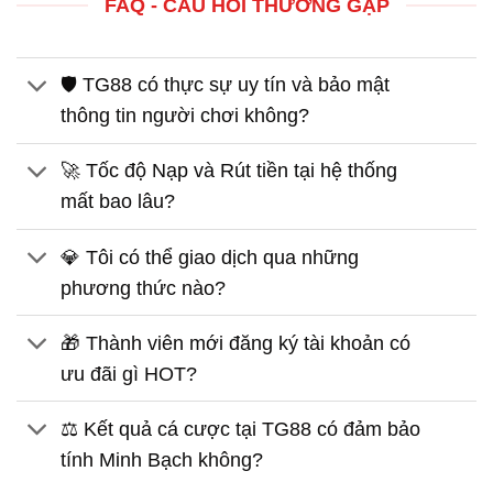
FAQ - CÂU HỎI THƯỜNG GẶP
🛡️ TG88 có thực sự uy tín và bảo mật
thông tin người chơi không?
🚀 Tốc độ Nạp và Rút tiền tại hệ thống
mất bao lâu?
💎 Tôi có thể giao dịch qua những
phương thức nào?
🎁 Thành viên mới đăng ký tài khoản có
ưu đãi gì HOT?
⚖️ Kết quả cá cược tại TG88 có đảm bảo
tính Minh Bạch không?