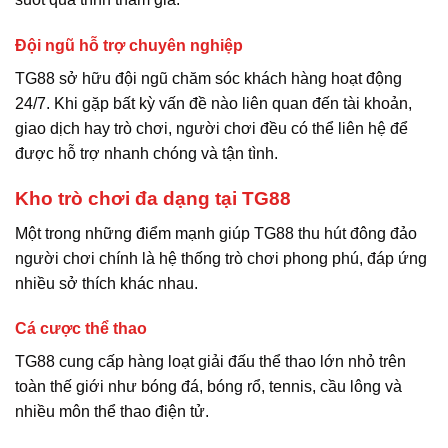
Đội ngũ hỗ trợ chuyên nghiệp
TG88 sở hữu đội ngũ chăm sóc khách hàng hoạt động
24/7. Khi gặp bất kỳ vấn đề nào liên quan đến tài khoản,
giao dịch hay trò chơi, người chơi đều có thể liên hệ để
được hỗ trợ nhanh chóng và tận tình.
Kho trò chơi đa dạng tại TG88
Một trong những điểm mạnh giúp TG88 thu hút đông đảo
người chơi chính là hệ thống trò chơi phong phú, đáp ứng
nhiều sở thích khác nhau.
Cá cược thể thao
TG88 cung cấp hàng loạt giải đấu thể thao lớn nhỏ trên
toàn thế giới như bóng đá, bóng rổ, tennis, cầu lông và
nhiều môn thể thao điện tử.