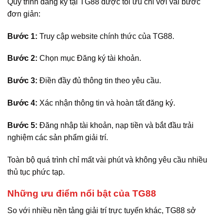
Quy trình đăng ký tại TG88 được tối ưu chỉ với vài bước
đơn giản:
Bước 1:
Truy cập website chính thức của TG88.
Bước 2:
Chọn mục Đăng ký tài khoản.
Bước 3:
Điền đầy đủ thông tin theo yêu cầu.
Bước 4:
Xác nhận thông tin và hoàn tất đăng ký.
Bước 5:
Đăng nhập tài khoản, nạp tiền và bắt đầu trải
nghiệm các sản phẩm giải trí.
Toàn bộ quá trình chỉ mất vài phút và không yêu cầu nhiều
thủ tục phức tạp.
Những ưu điểm nổi bật của TG88
So với nhiều nền tảng giải trí trực tuyến khác, TG88 sở